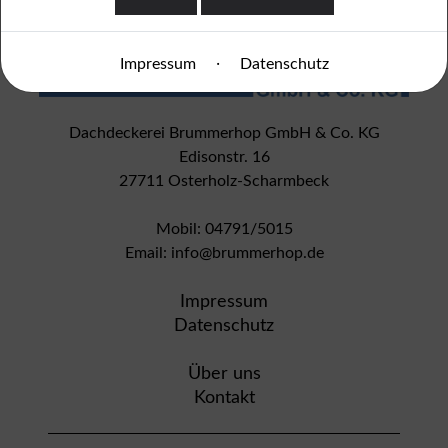
·
Impressum
Datenschutz
Dachdeckerei Brummerhop GmbH & Co. KG
Edisonstr. 16
27711 Osterholz-Scharmbeck
Mobil: 04791/5015
Email: info@brummerhop.de
Impressum
Datenschutz
Über uns
Kontakt