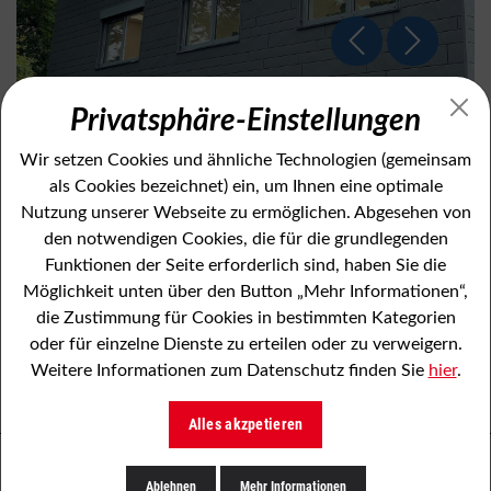
Privatsphäre-Einstellungen
Wir setzen Cookies und ähnliche Technologien (gemeinsam
als Cookies bezeichnet) ein, um Ihnen eine optimale
Fassaden Verkleidung
Nutzung unserer Webseite zu ermöglichen. Abgesehen von
Rotenburg
den notwendigen Cookies, die für die grundlegenden
Funktionen der Seite erforderlich sind, haben Sie die
Möglichkeit unten über den Button „Mehr Informationen“,
Durch die Fassadenverkleidung haben wir
bei diesem Gebäude in Rotenburg eine
die Zustimmung für Cookies in bestimmten Kategorien
moderne Optik realisieren können.
oder für einzelne Dienste zu erteilen oder zu verweigern.
Weitere Informationen zum Datenschutz finden Sie
hier
.
Alles akzpetieren
Ablehnen
Mehr Informationen